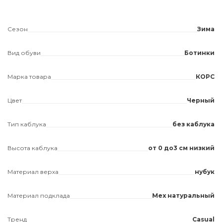
Сезон
Зима
Вид обуви
Ботинки
Марка товара
КОРС
Цвет
Черный
Тип каблука
без каблука
Высота каблука
от 0 до3 см низкий
Материал верха
нубук
Материал подклада
Мех натуральный
Тренд
Casual