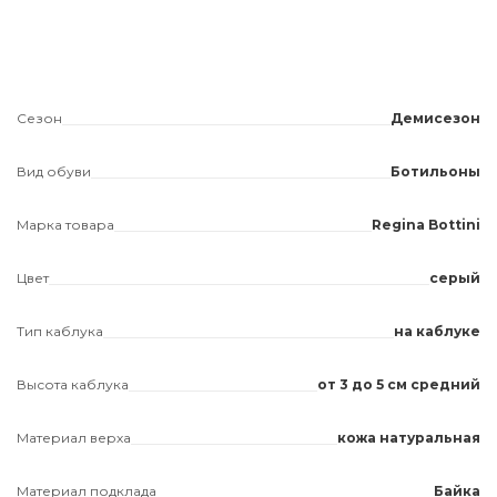
Сезон
Демисезон
Вид обуви
Ботильоны
Марка товара
Regina Bottini
Цвет
серый
Тип каблука
на каблуке
Высота каблука
от 3 до 5 см средний
Материал верха
кожа натуральная
Материал подклада
Байка