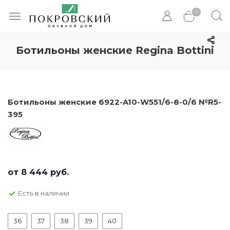
0
Ботильоны женские Regina Bottini
Ботильоны женские 6922-A10-W551/6-8-0/6 №R5-
395
от
8 444 руб.
Есть в наличии
36
37
38
39
40