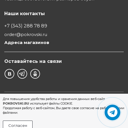
Наши контакты
+7 (343) 288 78 89
order@pokrovski.ru
Адреса магазинов
Оставайтесь на связи
©1997 - 2026 Обувной Дом "Покровский" - сеть
Для повышения удобства работы и хранения данных веб-сайт
POKROVSKI.RU
использует файлы COOKIE.
магазинов обуви в Екатеринбурге
Продолжая работу с веб-сайтом, Вы даете свое согласие на работу с этими
файлами.
Согласен