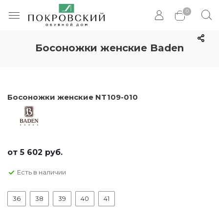
0
Босоножки женские Baden
Босоножки женские NT109-010
от
5 602 руб.
Есть в наличии
36
38
39
40
41