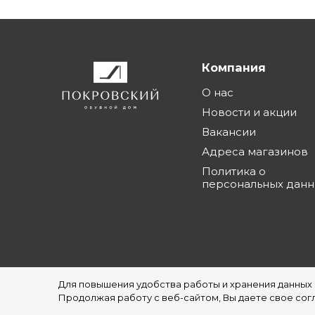
Компания
О нас
Новости и акции
Вакансии
Адреса магазинов
Политика о
персональных дан
Для повышения удобства работы и хранения данных
©1997 - 2026 Обувной Дом "Покровский" - с
Продолжая работу с веб-сайтом, Вы даете свое согл