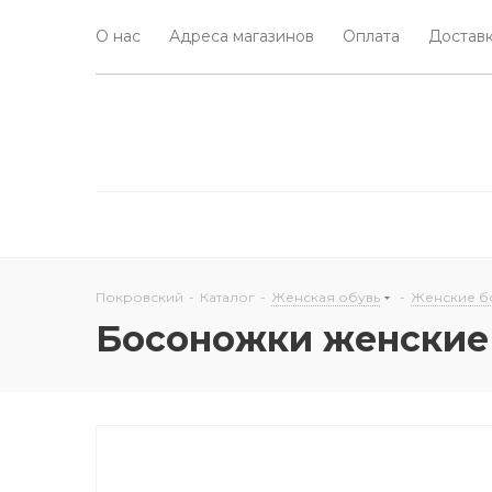
О нас
Адреса магазинов
Оплата
Доставк
Покровский
-
Каталог
-
Женская обувь
-
Женские б
Босоножки женски