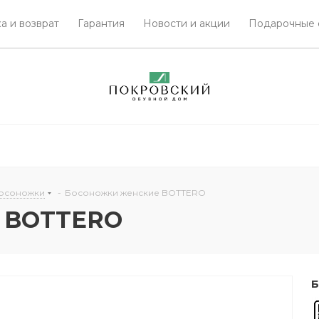
а и возврат
Гарантия
Новости и акции
Подарочные 
осоножки
-
Босоножки женские BOTTERO
е BOTTERO
Б