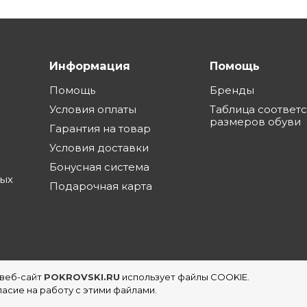
Информация
Помощь
Помощь
Бренды
Условия оплаты
Таблица соответ
размеров обуви
Гарантия на товар
Условия доставки
Бонусная система
ных
Подарочная карта
 веб-сайт
POKROVSKI.RU
использует файлы COOKIE.
еть магазинов обуви в Екатеринбурге
асие на работу с этими файлами.