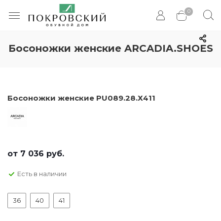
0
Босоножки женские ARCADIA.SHOES
Босоножки женские PU089.28.Х411
от
7 036 руб.
Есть в наличии
36
40
41