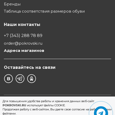
Бренды
Таблица соответствия размеров обуви
Наши контакты
+7 (343) 288 78 89
order@pokrovski.ru
Адреса магазинов
Оставайтесь на связи
©1997 - 2026 Обувной Дом "Покровский" - сеть
Для повышения удобства работы и хранения данных веб-сайт
POKROVSKI.RU
использует файлы COOKIE.
магазинов обуви в Екатеринбурге
Продолжая работу с веб-сайтом, Вы даете свое согласие на работу с этими
файлами.