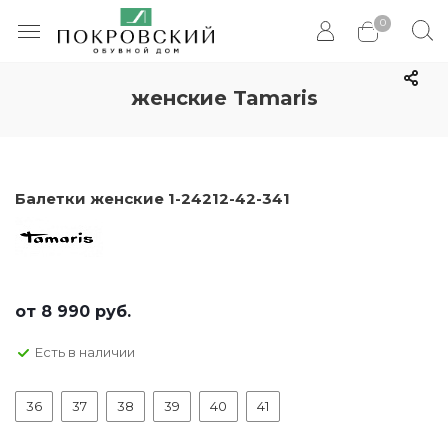
0
женские Tamaris
Балетки женские 1-24212-42-341
от
8 990 руб.
Есть в наличии
36
37
38
39
40
41