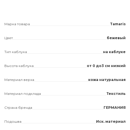
Марка товара
Tamaris
Цвет
бежевый
Тип каблука
на каблуке
Высота каблука
от 0 до3 см низкий
Материал верха
кожа натуральная
Материал подклада
Текстиль
Страна бренда
ГЕРМАНИЯ
Подошва
Иск. материал