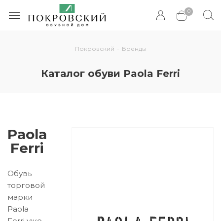
0
Покровский
-
Бренды
Каталог обуви Paola Ferri
Paola
Ferri
Обувь
торговой
марки
Paola
Ferri уже