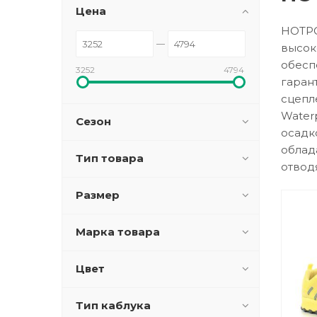
Цена
HOTPO
высок
обесп
3252
4794
гаран
сцепл
Water
Сезон
осадк
облад
Тип товара
отводя
Размер
Марка товара
Цвет
Тип каблука