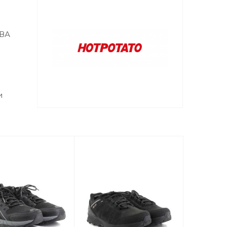
ЭВА
и