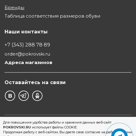
Бренды
Таблица соответствия размеров обуви
Наши контакты
+7 (343) 288 78 89
order@pokrovski.ru
Адреса магазинов
Оставайтесь на связи
©1997 - 2026 Обувной Дом "Покровский" - сеть
Для повышения удобства работы и хранения данных веб-сайт
POKROVSKI.RU
использует файлы COOKIE.
магазинов обуви в Екатеринбурге
Продолжая работу с веб-сайтом, Вы даете свое согласие на работу с этими