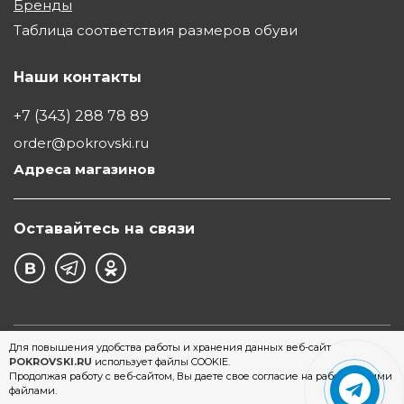
Бренды
Таблица соответствия размеров обуви
Наши контакты
+7 (343) 288 78 89
order@pokrovski.ru
Адреса магазинов
Оставайтесь на связи
©1997 - 2026 Обувной Дом "Покровский" - сеть
Для повышения удобства работы и хранения данных веб-сайт
POKROVSKI.RU
использует файлы COOKIE.
магазинов обуви в Екатеринбурге
Продолжая работу с веб-сайтом, Вы даете свое согласие на работу с этими
файлами.