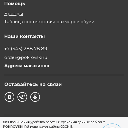
Помощь
Бренды
Таблица соответствия размеров обуви
Наши контакты
+7 (343) 288 78 89
order@pokrovski.ru
Адреса магазинов
Оставайтесь на связи
©1997 - 2026 Обувной Дом "Покровский" - сеть
Для повышения удобства работы и хранения данных веб-сайт
POKROVSKI.RU
использует файлы COOKIE.